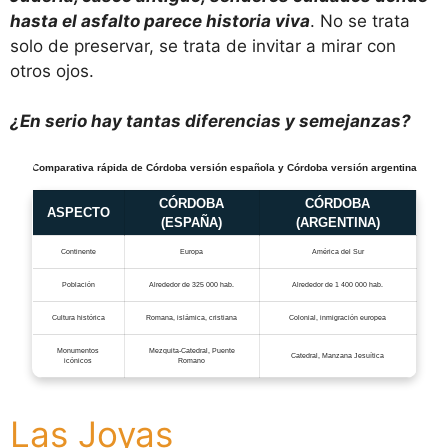
hasta el asfalto parece historia viva
. No se trata
solo de preservar, se trata de invitar a mirar con
otros ojos.
¿En serio hay tantas diferencias y semejanzas?
Comparativa rápida de Córdoba versión española y Córdoba versión argentina
CÓRDOBA
CÓRDOBA
ASPECTO
(ESPAÑA)
(ARGENTINA)
Continente
Europa
América del Sur
Población
Alrededor de 325 000 hab.
Alrededor de 1 400 000 hab.
Cultura histórica
Romana, islámica, cristiana
Colonial, inmigración europea
Monumentos
Mezquita-Catedral, Puente
Catedral, Manzana Jesuítica
icónicos
Romano
Las Joyas