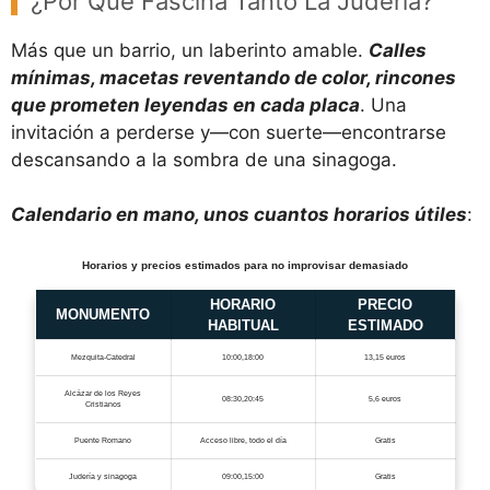
¿Por Qué Fascina Tanto La Judería?
Más que un barrio, un laberinto amable.
Calles
mínimas, macetas reventando de color, rincones
que prometen leyendas en cada placa
. Una
invitación a perderse y—con suerte—encontrarse
descansando a la sombra de una sinagoga.
Calendario en mano, unos cuantos horarios útiles
:
Horarios y precios estimados para no improvisar demasiado
HORARIO
PRECIO
MONUMENTO
HABITUAL
ESTIMADO
Mezquita-Catedral
10:00,18:00
13,15 euros
Alcázar de los Reyes
08:30,20:45
5,6 euros
Cristianos
Puente Romano
Acceso libre, todo el día
Gratis
Judería y sinagoga
09:00,15:00
Gratis