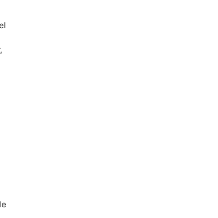
el
,
de