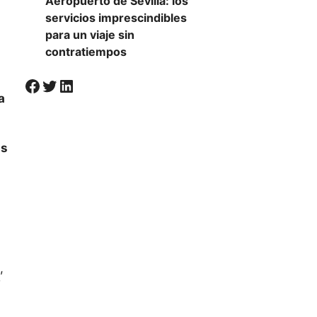
Aeropuerto de Sevilla: los
servicios imprescindibles
para un viaje sin
contratiempos
Visiter la page Facebook de Societal
Twitter
LinkedIn
a
as
,