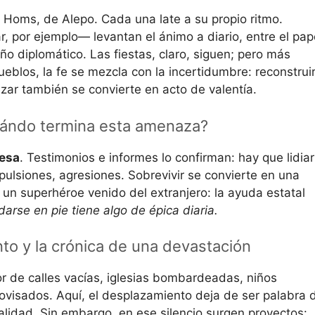
Homs, de Alepo. Cada una late a su propio ritmo.
, por ejemplo— levantan el ánimo a diario, entre el pap
o diplomático. Las fiestas, claro, siguen; pero más
ueblos, la fe se mezcla con la incertidumbre: reconstruir
zar también se convierte en acto de valentía.
uándo termina esta amenaza?
mesa
. Testimonios e informes lo confirman: hay que lidiar
ulsiones, agresiones. Sobrevivir se convierte en una
 un superhéroe venido del extranjero: la ayuda estatal
rse en pie tiene algo de épica diaria.
nto y la crónica de una devastación
lor de calles vacías, iglesias bombardeadas, niños
ovisados. Aquí, el desplazamiento deja de ser palabra 
alidad. Sin embargo, en ese silencio surgen proyectos: