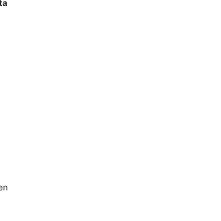
ta
en