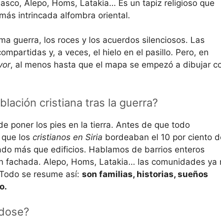
sco, Alepo, Homs, Latakia… Es un tapiz religioso que
más intrincada alfombra oriental.
ima guerra, los roces y los acuerdos silenciosos. Las
mpartidas y, a veces, el hielo en el pasillo. Pero, en
vor
, al menos hasta que el mapa se empezó a dibujar c
ación cristiana tras la guerra?
de poner los pies en la tierra. Antes de que todo
 que los
cristianos en Siria
bordeaban el 10 por ciento d
ado más que edificios. Hablamos de barrios enteros
son fachada. Alepo, Homs, Latakia… las comunidades ya 
 Todo se resume así:
son familias, historias, sueños
o.
ndose?