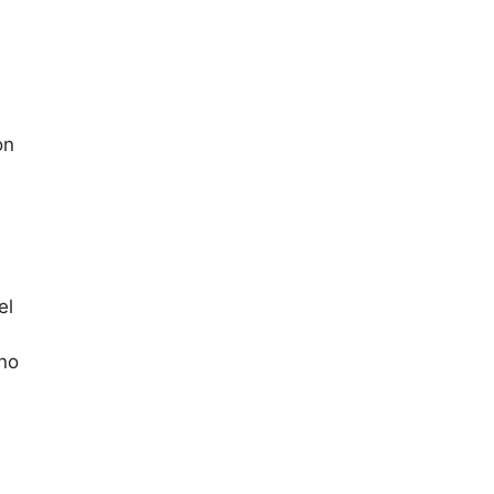
on
el
no