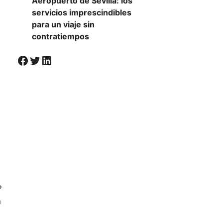
Aeropuerto de Sevilla: los
servicios imprescindibles
para un viaje sin
contratiempos
Visiter la page Facebook de Societal
Twitter
LinkedIn
?
n