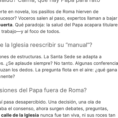
erte en novela, los pasillos de Roma hierven de
sucesor? Voceros salen al paso, expertos llaman a bajar 
puerta
. Qué paradoja: la salud del Papa acapara titulare
al trabajo—y al foco de todos.
 la Iglesia reescribir su “manual”?
iones de estructuras. La Santa Sede se adapta a
es. ¿Se aplaude siempre? No tanto. Algunas conferenci
ruzan los dedos. La pregunta flota en el aire: ¿qué gana
anente?
siones del Papa fuera de Roma?
í pasa desapercibido. Una decisión, una ola de
naba el consenso, ahora surgen debates, preguntas,
a
calle de la Iglesia
nunca fue tan viva, ni sus roces tan