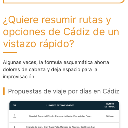
¿Quiere resumir rutas y
opciones de Cádiz de un
vistazo rápido?
Algunas veces, la fórmula esquemática ahorra
dolores de cabeza y deja espacio para la
improvisación.
Propuestas de viaje por días en Cádiz
TIEMPO
DÍA
LUGARES RECOMENDADOS
ESTIMADO
1
Catedral, Barrio del Pópulo, Playa de la Caleta, Plaza de las Flores
6-8 horas
día
2
Itinerario del día 1, Gran Teatro Falla, Mercado de Abastos, Castillo de San