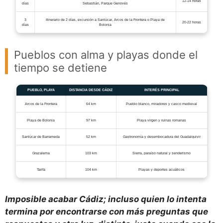
12-14 horas
días
Sebastián, Parque Genovés
3
Itinerario de 2 días, excursión a Sanlúcar, Arcos de la Frontera o Playa de
20-22 horas
días
Bolonia
Pueblos con alma y playas donde el
tiempo se detiene
PUEBLO, PLAYA
DISTANCIA DESDE CÁDIZ
INTERÉS PRINCIPAL
Arcos de la Frontera
64 km
Pueblo blanco, miradores y casco medieval
Playa de Bolonia
97 km
Playa virgen y ruinas romanas
Sanlúcar de Barrameda
52 km
Gastronomía y desembocadura del Guadalquivir
Grazalema
103 km
Sierra, paraíso natural y senderismo
Tarifa
104 km
Playas y deportes acuáticos
Imposible acabar Cádiz; incluso quien lo intenta
termina por encontrarse con más preguntas que